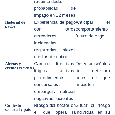
recomendado,
probabilidad de
impago en 12 meses
Experiencia de pago
Anticipar el
Historial de
pagos
con otros
comportamiento
acreedores,
futuro de pago
incidencias
registradas, plazos
medios de cobro
Cambios directivos,
Detectar señales
Alertas y
eventos recientes
litigios activos,
de deterioro
procedimientos
antes de que
concursales,
impacten
embargos, noticias
negativas recientes
Riesgo del sector en
Situar el riesgo
Contexto
sectorial y país
el que opera la
individual en su