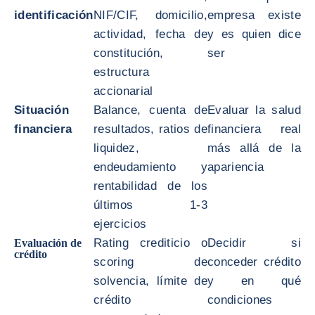
identificación
NIF/CIF, domicilio,
empresa existe
actividad, fecha de
y es quien dice
constitución,
ser
estructura
accionarial
Situación
Balance, cuenta de
Evaluar la salud
financiera
resultados, ratios de
financiera real
liquidez,
más allá de la
endeudamiento y
apariencia
rentabilidad de los
últimos 1-3
ejercicios
Rating crediticio o
Decidir si
Evaluación de
crédito
scoring de
conceder crédito
solvencia, límite de
y en qué
crédito
condiciones