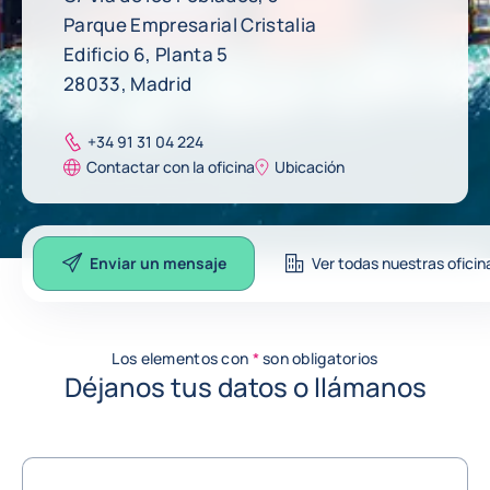
Parque Empresarial Cristalia
Edificio 6, Planta 5
28033, Madrid
+34 91 31 04 224
Contactar con la oficina
Ubicación
Enviar un mensaje
Ver todas nuestras oficin
Enviar un mensaje
Los elementos con
*
son obligatorios
Déjanos tus datos o llámanos