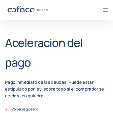
Ir al contenido
Volver a la página principal
M
COFACE - FOR TRADE
SPAIN
Aceleracion del
pago
Pago inmediato de las deudas. Puede estar
estipulado por ley, sobre todo si el comprador se
declara en quiebra.
Volver al glosario