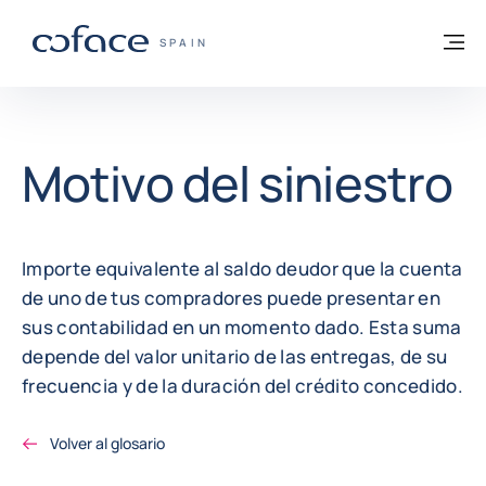
Ir al contenido
Volver a la página principal
M
COFACE - FOR TRADE
SPAIN
Motivo del siniestro
Importe equivalente al saldo deudor que la cuenta
de uno de tus compradores puede presentar en
sus contabilidad en un momento dado. Esta suma
depende del valor unitario de las entregas, de su
frecuencia y de la duración del crédito concedido.
Volver al glosario