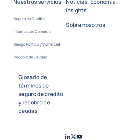
Nuestros servicios
Noticias, Economía,
Insights
Seguro de Crédito
Sobre nosotros
Información Comercial
Riesgo Político y Comercial
Recobro de Deudas
Glosario de
términos de
seguro de crédito
y recobro de
deudas
LinkedIn
Twitter
Youtube
- Coface
- Coface
- Coface