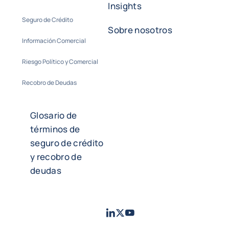
Insights
Seguro de Crédito
Sobre nosotros
Información Comercial
Riesgo Político y Comercial
Recobro de Deudas
Glosario de
términos de
seguro de crédito
y recobro de
deudas
LinkedIn
Twitter
Youtube
- Coface
- Coface
- Coface