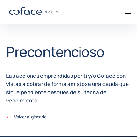
Ir al contenido
Volver a la página principal
M
COFACE - FOR TRADE
SPAIN
Precontencioso
Las acciones emprendidas por ti y/o Coface con
vistas a cobrar de forma amistosa una deuda que
sigue pendiente después de su fecha de
vencimiento.
Volver al glosario