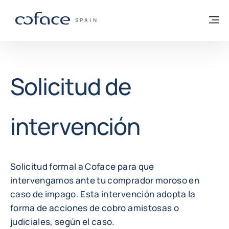
Ir al contenido
Volver a la página principal
M
COFACE - FOR TRADE
SPAIN
Solicitud de
intervención
Solicitud formal a Coface para que
intervengamos ante tu comprador moroso en
caso de impago. Esta intervención adopta la
forma de acciones de cobro amistosas o
judiciales, según el caso.