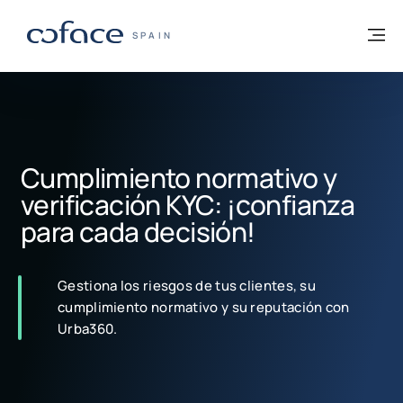
Ir al contenido
Volver a la página principal
M
COFACE - FOR TRADE
SPAIN
Cumplimiento normativo y
verificación KYC: ¡confianza
para cada decisión!
Gestiona los riesgos de tus clientes, su
cumplimiento normativo y su reputación con
Urba360.