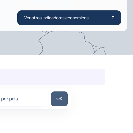
Ver otros indicadores económicos
Busca por país
OK
 por país
stions