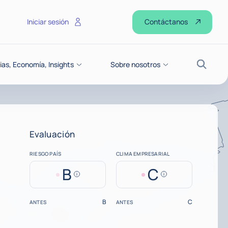
Contáctanos
Iniciar sesión
ias, Economía, Insights
Sobre nosotros
Buscar
Evaluación
RIESGO PAÍS
CLIMA EMPRESARIAL
B
C
Help
Help
B
C
ANTES
ANTES