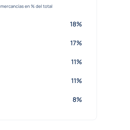
 mercancías en % del total
18%
17%
11%
11%
8%