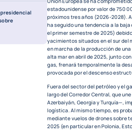
Unión Europea se ha comprometido
estadounidense por valor de 750 00
 presidencial
próximos tres años (2026-2028). A
 sobre
ha seguido una tendencia a la baja
el primer semestre de 2025) debido
yacimientos situados en el sur del
en marcha de la producción de una 
alta mar en abril de 2025, junto co
gas, frenará temporalmente la des
provocada por el descenso estructu
Fuera del sector del petróleo y el g
largo del Corredor Central, que un
Azerbaiyán, Georgia y Turquía—, imp
logística. Al mismo tiempo, es prob
mediante vuelos de drones sobre te
2025 (en particular en Polonia, Es