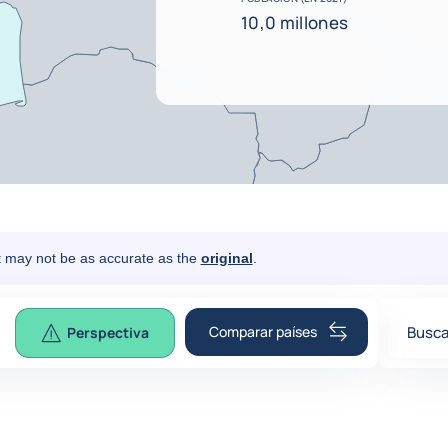
10,0 millones
It may not be as accurate as the
original
.
Comparar países
Busca
Perspectiva
0
sugge