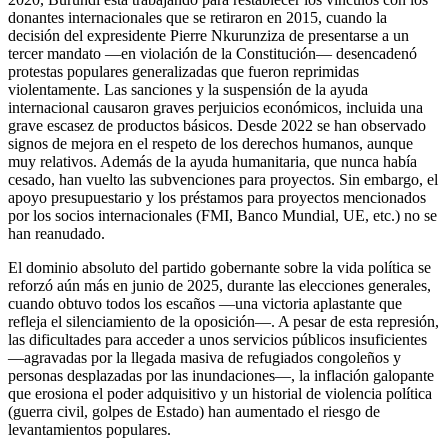
donantes internacionales que se retiraron en 2015, cuando la
decisión del expresidente Pierre Nkurunziza de presentarse a un
tercer mandato —en violación de la Constitución— desencadenó
protestas populares generalizadas que fueron reprimidas
violentamente. Las sanciones y la suspensión de la ayuda
internacional causaron graves perjuicios económicos, incluida una
grave escasez de productos básicos. Desde 2022 se han observado
signos de mejora en el respeto de los derechos humanos, aunque
muy relativos. Además de la ayuda humanitaria, que nunca había
cesado, han vuelto las subvenciones para proyectos. Sin embargo, el
apoyo presupuestario y los préstamos para proyectos mencionados
por los socios internacionales (FMI, Banco Mundial, UE, etc.) no se
han reanudado.
El dominio absoluto del partido gobernante sobre la vida política se
reforzó aún más en junio de 2025, durante las elecciones generales,
cuando obtuvo todos los escaños —una victoria aplastante que
refleja el silenciamiento de la oposición—. A pesar de esta represión,
las dificultades para acceder a unos servicios públicos insuficientes
—agravadas por la llegada masiva de refugiados congoleños y
personas desplazadas por las inundaciones—, la inflación galopante
que erosiona el poder adquisitivo y un historial de violencia política
(guerra civil, golpes de Estado) han aumentado el riesgo de
levantamientos populares.