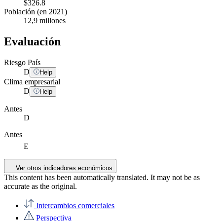
$326.8
Población (en 2021)
12,9 millones
Evaluación
Riesgo País
D
Help
Clima empresarial
D
Help
Antes
D
Antes
E
Ver otros indicadores económicos
This content has been automatically translated. It may not be as
accurate as the
original
.
Intercambios comerciales
Perspectiva