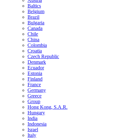
Austria
Baltics
Belgium
Brazil
Bulgaria
Canada
Chile
China
Colombia
Croatia
Czech Republic
Denmark
Ecuador
Estonia
Finland
France
Germany
Greece
Group
Hong Kong, S.A.R.
Hungary
India
Indonesia
Israel
Italy