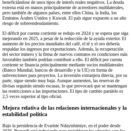
beneficiándose de unos tipos de interés reales negativos. La deuda
externa está en manos principalmente de acreedores multilaterales,
pero también de algunos países, entre ellos China, la India, los
Emiratos Árabes Unidos y Kuwait. El país sigue expuesto a un alto
riesgo de sobreendeudamiento.
El déficit por cuenta corriente se redujo en 2024 y se espera que siga
mejorando en 2025, a pesar de la reducción de la ayuda exterior. El
aumento de los precios mundiales del café, el té y el oro debería
respaldar los ingresos por exportaciones. Además, la recuperación
del sector minero y la firma de nuevos contratos en condiciones más
favorables también podrían contribuir a ello. El déficit por cuenta
corriente se financia principalmente mediante socios multilaterales
(Banco Mundial, bancos de desarrollo y la UE) en forma de
subvenciones para proyectos. La inversión extranjera directa, por su
parte, sigue siendo muy baja. Aunque aumenten, las reservas de
divisas seguirán siendo escasas, lo que provocará que se mantengan
las restricciones a las importaciones. El tipo de cambio paralelo es
2,5 veces superior al tipo oficial.
Mejora relativa de las relaciones internacionales y la
estabilidad política
Bajo la presidencia de Evariste Ndayishimiye, en el poder desde
2020, Burundi está trabajando para restablecer los vínculos con los