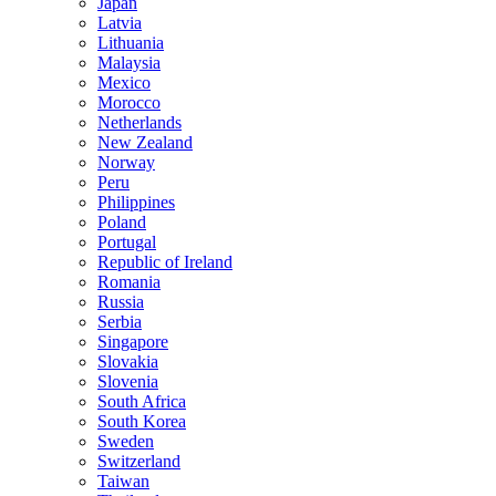
Japan
Latvia
Lithuania
Malaysia
Mexico
Morocco
Netherlands
New Zealand
Norway
Peru
Philippines
Poland
Portugal
Republic of Ireland
Romania
Russia
Serbia
Singapore
Slovakia
Slovenia
South Africa
South Korea
Sweden
Switzerland
Taiwan