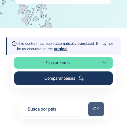
This content has been automatically translated. It may not
be as accurate as the
original
.
Elige un tema
Selleciona la sección de la página
Comparar países
Busca por país
OK
Busca por país
0
suggestions