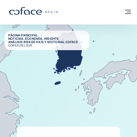
Ir al contenido
Volver a la página principal
M
COFACE - FOR TRADE
SPAIN
PÁGINA PRINCIPAL
NOTICIAS, ECONOMÍA, INSIGHTS
ANÁLISIS RIESGO PAÍS Y SECTORIAL COFACE
COREA DEL SUR