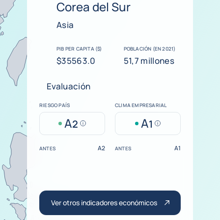
Corea del Sur
Asia
PIB PER CAPITA ($)
POBLACIÓN (EN 2021)
$35563.0
51,7 millones
Evaluación
RIESGO PAÍS
CLIMA EMPRESARIAL
A
A
2
1
Help
Help
A2
A1
ANTES
ANTES
Ver otros indicadores económicos