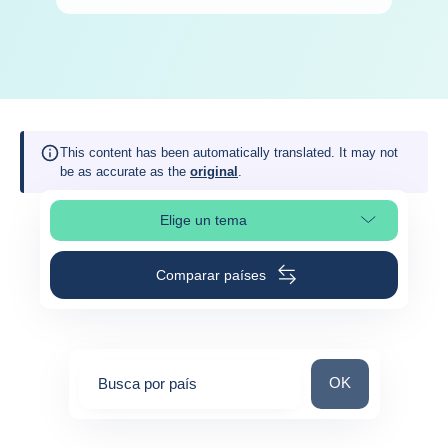
This content has been automatically translated. It may not
be as accurate as the
original
.
Elige un tema
Selleciona la sección de la página
Comparar países
Busca por país
OK
Busca por país
0
suggestions