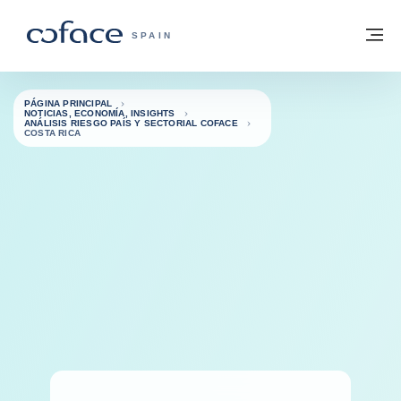
Ir al contenido
Volver a la página principal
M
COFACE - FOR TRADE
SPAIN
PÁGINA PRINCIPAL
NOTICIAS, ECONOMÍA, INSIGHTS
ANÁLISIS RIESGO PAÍS Y SECTORIAL COFACE
COSTA RICA