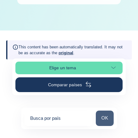
This content has been automatically translated. It may not
be as accurate as the
original
.
Elige un tema
Selleciona la sección de la página
Comparar países
Busca por país
OK
Busca por país
0
suggestions