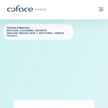
Ir al contenido
Volver a la página principal
M
COFACE - FOR TRADE
SPAIN
PÁGINA PRINCIPAL
NOTICIAS, ECONOMÍA, INSIGHTS
ANÁLISIS RIESGO PAÍS Y SECTORIAL COFACE
FRANCIA