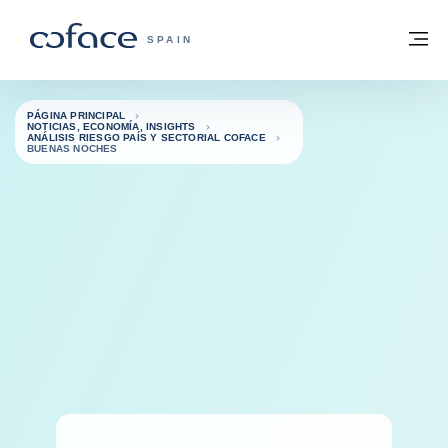
Ir al contenido
Volver a la página principal
M
COFACE - FOR TRADE
SPAIN
PÁGINA PRINCIPAL
NOTICIAS, ECONOMÍA, INSIGHTS
ANÁLISIS RIESGO PAÍS Y SECTORIAL COFACE
BUENAS NOCHES