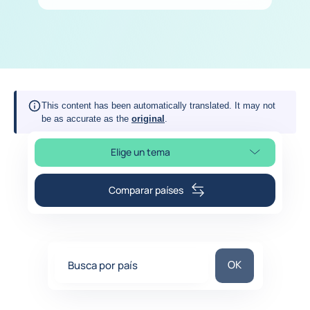
This content has been automatically translated. It may not
be as accurate as the
original
.
Elige un tema
Selleciona la sección de la página
Comparar países
Busca por país
OK
Busca por país
0
suggestions