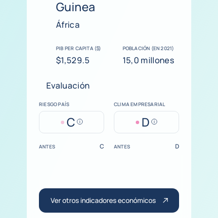
Guinea
África
PIB PER CAPITA ($)
POBLACIÓN (EN 2021)
$1,529.5
15,0 millones
Evaluación
RIESGO PAÍS
CLIMA EMPRESARIAL
C
D
Help
Help
C
D
ANTES
ANTES
Ver otros indicadores económicos