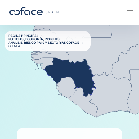
Ir al contenido
Volver a la página principal
M
COFACE - FOR TRADE
SPAIN
PÁGINA PRINCIPAL
NOTICIAS, ECONOMÍA, INSIGHTS
ANÁLISIS RIESGO PAÍS Y SECTORIAL COFACE
GUINEA