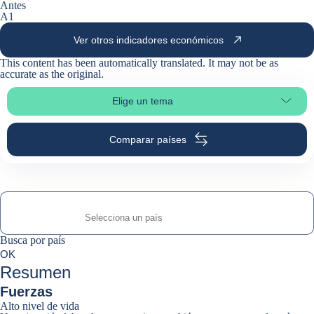
Antes
A1
Ver otros indicadores económicos
This content has been automatically translated. It may not be as
accurate as the
original
.
Elige un tema
Selleciona la sección de la página
Comparar países
Busca por país
Busca por país
0
OK
suggestions
Resumen
Fuerzas
Alto nivel de vida