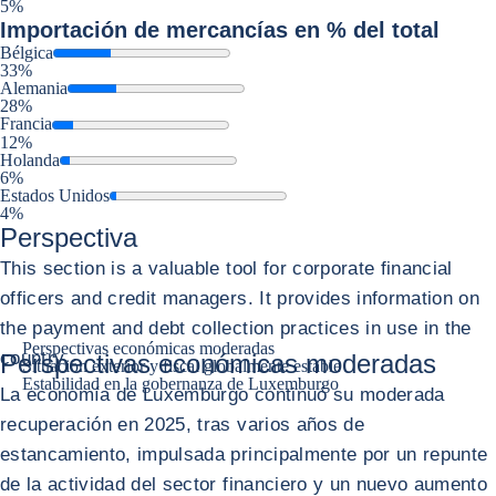
5%
Importación
de mercancías en % del total
Bélgica
33%
Alemania
28%
Francia
12%
Holanda
6%
Estados Unidos
4%
Perspectiva
This section is a valuable tool for corporate financial
officers and credit managers. It provides information on
the payment and debt collection practices in use in the
Perspectivas económicas moderadas
country.
Perspectivas económicas moderadas
Situación exterior y fiscal globalmente estable
Estabilidad en la gobernanza de Luxemburgo
La economía de Luxemburgo continuó su moderada
recuperación en 2025, tras varios años de
estancamiento, impulsada principalmente por un repunte
de la actividad del sector financiero y un nuevo aumento