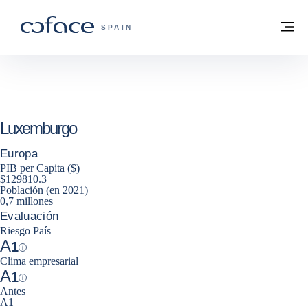
Ir al contenido
Volver a la página principal
M
COFACE - FOR TRADE
SPAIN
Luxemburgo
Europa
PIB per Capita ($)
$129810.3
Población (en 2021)
0,7 millones
Evaluación
Riesgo País
A
1
Help
Clima empresarial
A
1
Help
Antes
A1