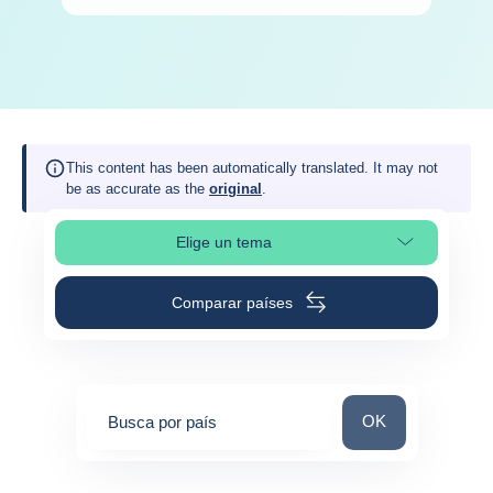
This content has been automatically translated. It may not
be as accurate as the
original
.
Elige un tema
Selleciona la sección de la página
Comparar países
Busca por país
OK
Busca por país
0
suggestions