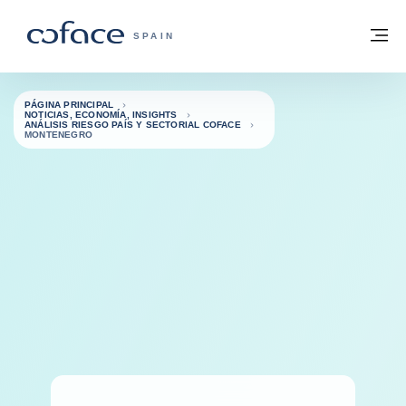
Ir al contenido
Volver a la página principal
M
COFACE - FOR TRADE
SPAIN
PÁGINA PRINCIPAL
NOTICIAS, ECONOMÍA, INSIGHTS
ANÁLISIS RIESGO PAÍS Y SECTORIAL COFACE
MONTENEGRO