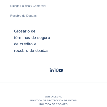
Riesgo Político y Comercial
Recobro de Deudas
Glosario de
términos de seguro
de crédito y
recobro de deudas
LinkedIn
Twitter
Youtube
- Coface
- Coface
- Coface
AVISO LEGAL
POLÍTICA DE PROTECCIÓN DE DATOS
POLÍTICA DE COOKIES