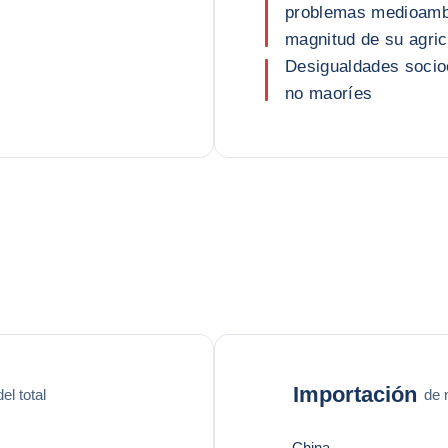
problemas medioambi
magnitud de su agric
Desigualdades socio
no maoríes
Importación
l total
de 
China