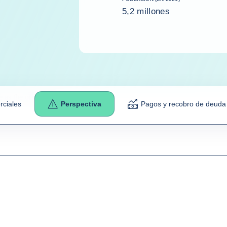
5,2 millones
e as the
original
.
rciales
Perspectiva
Pagos y recobro de deuda