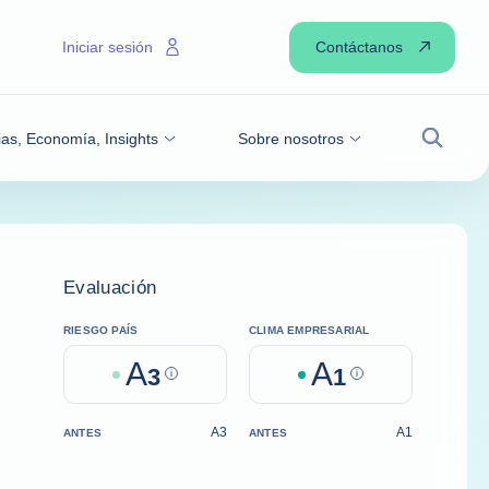
Contáctanos
Iniciar sesión
ias, Economía, Insights
Sobre nosotros
Buscar
Evaluación
RIESGO PAÍS
CLIMA EMPRESARIAL
A
A
3
Help
1
Help
A3
A1
ANTES
ANTES