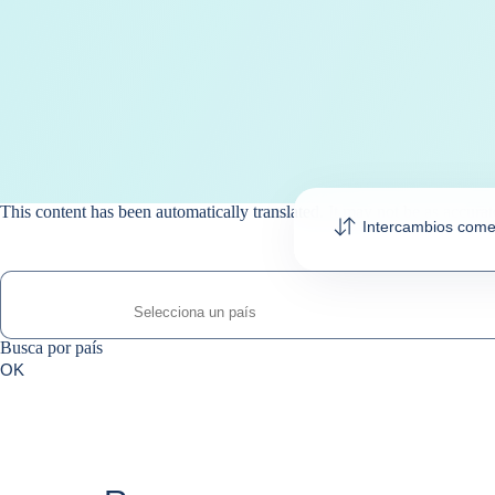
This content has been automatically translated. It may not be as accurat
Intercambios come
Busca por país
Busca por país
0
OK
suggestions