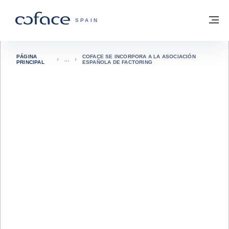
Ir al contenido
Volver a la página principal
M
COFACE - FOR TRADE
SPAIN
PÁGINA
COFACE SE INCORPORA A LA ASOCIACIÓN
PRINCIPAL
ESPAÑOLA DE FACTORING