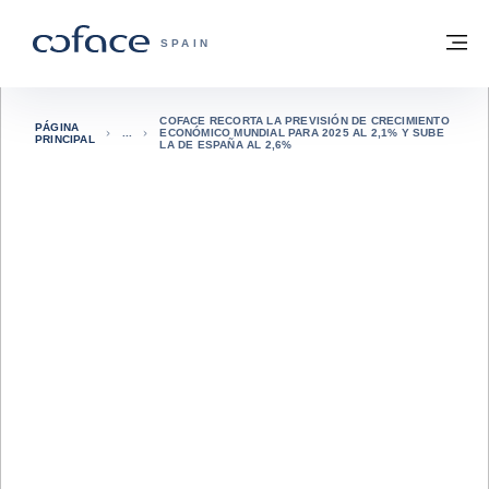
Ir al contenido
Volver a la página principal
M
COFACE - FOR TRADE
SPAIN
COFACE RECORTA LA PREVISIÓN DE CRECIMIENTO
PÁGINA
ECONÓMICO MUNDIAL PARA 2025 AL 2,1% Y SUBE
PRINCIPAL
LA DE ESPAÑA AL 2,6%