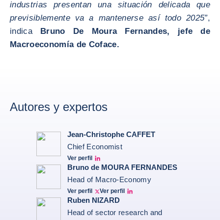
industrias presentan una situación delicada que
previsiblemente va a mantenerse así todo 2025”
,
indica
Bruno De Moura Fernandes, jefe de
Macroeconomía de Coface.
Autores y expertos
Jean-Christophe CAFFET
Chief Economist
Ver perfil
JCC Linkedin
Bruno de MOURA FERNANDES
Head of Macro-Economy
Ver perfil
Ver perfil
Twitter Bruno Fernandes
Bruno de Moura Fernandes linkedin
Ruben NIZARD
Head of sector research and