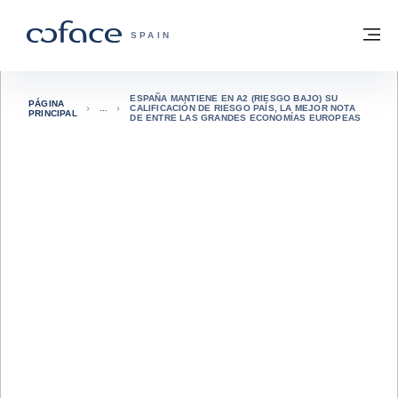
Ir al contenido
Volver a la página principal
M
COFACE - FOR TRADE
SPAIN
ESPAÑA MANTIENE EN A2 (RIESGO BAJO) SU
PÁGINA
CALIFICACIÓN DE RIESGO PAÍS, LA MEJOR NOTA
PRINCIPAL
DE ENTRE LAS GRANDES ECONOMÍAS EUROPEAS