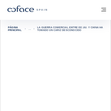
Ir al contenido
Volver a la página principal
M
COFACE - FOR TRADE
SPAIN
PÁGINA
LA GUERRA COMERCIAL ENTRE EE.UU. Y CHINA HA
PRINCIPAL
TOMADO UN CARIZ DESCONOCIDO