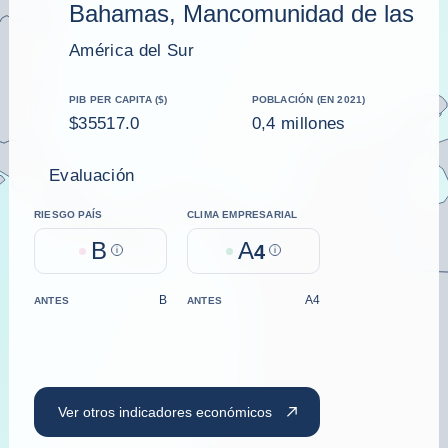
Bahamas, Mancomunidad de las
América del Sur
PIB PER CAPITA ($)
POBLACIÓN (EN 2021)
$35517.0
0,4 millones
Evaluación
RIESGO PAÍS
CLIMA EMPRESARIAL
B
A
Help
4
Help
B
A4
ANTES
ANTES
Ver otros indicadores económicos