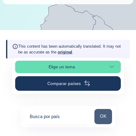
This content has been automatically translated. It may not
be as accurate as the
original
.
Elige un tema
Selleciona la sección de la página
Comparar países
Busca por país
OK
Busca por país
0
suggestions