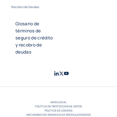
Recobro de Deudas
Glosario de
términos de
seguro de crédito
y recobro de
deudas
LinkedIn
Twitter
Youtube
- Coface
- Coface
- Coface
AVISO LEGAL
POLÍTICA DE PROTECCIÓN DE DATOS
POLÍTICA DE COOKIES
MECANISMO DE DENUNCIA DE IRREGULARIDADES