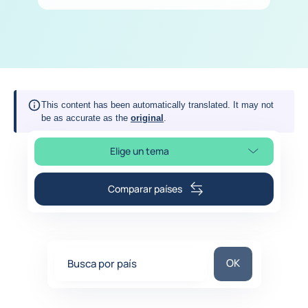
This content has been automatically translated. It may not
be as accurate as the
original
.
Elige un tema
Selleciona la sección de la página
Comparar países
Busca por país
OK
Busca por país
0
suggestions