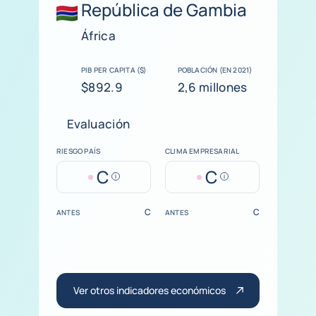
República de Gambia
África
PIB PER CAPITA ($)
POBLACIÓN (EN 2021)
$892.9
2,6 millones
Evaluación
RIESGO PAÍS
CLIMA EMPRESARIAL
C
C
Help
Help
C
C
ANTES
ANTES
Ver otros indicadores económicos