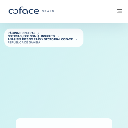
Ir al contenido
Volver a la página principal
M
COFACE - FOR TRADE
SPAIN
PÁGINA PRINCIPAL
NOTICIAS, ECONOMÍA, INSIGHTS
ANÁLISIS RIESGO PAÍS Y SECTORIAL COFACE
REPÚBLICA DE GAMBIA