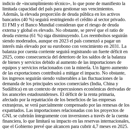
indicio de «incumplimiento técnico», lo que pone de manifiesto la
limitada capacidad del país para gestionar sus vencimientos.
Además, la elevada proporción de deuda pública en los activos
bancarios (40 %) seguirá restringiendo el crédito al sector privado.
El FMI y el Banco Mundial consideran que el riesgo de deuda
externa y global es elevado. No obstante, se prevé que el ratio de
deuda externa (61 %) siga disminuyendo. Los reembolsos seguirán
siendo moderados, aunque en 2023 el país comenzó a pagar un
interés más elevado por su eurobono con vencimiento en 2031. La
balanza por cuenta corriente seguirá registrando un fuerte déficit en
2025, como consecuencia del deterioro de los saldos de la balanza
de bienes y servicios debido al aumento de las importaciones de
equipos y servicios relacionados con la minería. Un ligero aumento
de las exportaciones contribuirá a mitigar el impacto. No obstante,
los ingresos seguirán siendo vulnerables a las fluctuaciones de la
demanda de los principales socios comerciales (India, China y
Sudáfrica) en un contexto de repercusiones económicas derivadas de
los aranceles estadounidenses. El déficit de la renta primaria,
afectado por la repatriación de los beneficios de las empresas
extranjeras, se verá parcialmente compensado por las remesas de los
expatriados. Las importaciones relacionadas con los proyectos de
GNL se cubrirán íntegramente con inversiones a través de la cuenta
financiera, lo que limitará su impacto en las reservas internacionales,
que el Gobierno prevé que alcancen para cubrir 4,7 meses en 2025.