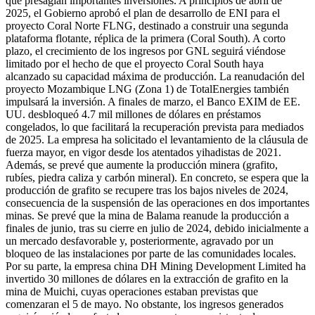
que presagian importantes inversiones. A principios de abril de
2025, el Gobierno aprobó el plan de desarrollo de ENI para el
proyecto Coral Norte FLNG, destinado a construir una segunda
plataforma flotante, réplica de la primera (Coral South). A corto
plazo, el crecimiento de los ingresos por GNL seguirá viéndose
limitado por el hecho de que el proyecto Coral South haya
alcanzado su capacidad máxima de producción. La reanudación del
proyecto Mozambique LNG (Zona 1) de TotalEnergies también
impulsará la inversión. A finales de marzo, el Banco EXIM de EE.
UU. desbloqueó 4.7 mil millones de dólares en préstamos
congelados, lo que facilitará la recuperación prevista para mediados
de 2025. La empresa ha solicitado el levantamiento de la cláusula de
fuerza mayor, en vigor desde los atentados yihadistas de 2021.
Además, se prevé que aumente la producción minera (grafito,
rubíes, piedra caliza y carbón mineral). En concreto, se espera que la
producción de grafito se recupere tras los bajos niveles de 2024,
consecuencia de la suspensión de las operaciones en dos importantes
minas. Se prevé que la mina de Balama reanude la producción a
finales de junio, tras su cierre en julio de 2024, debido inicialmente a
un mercado desfavorable y, posteriormente, agravado por un
bloqueo de las instalaciones por parte de las comunidades locales.
Por su parte, la empresa china DH Mining Development Limited ha
invertido 30 millones de dólares en la extracción de grafito en la
mina de Muichi, cuyas operaciones estaban previstas que
comenzaran el 5 de mayo. No obstante, los ingresos generados