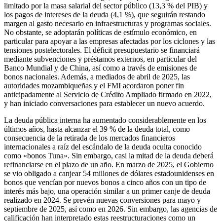
limitado por la masa salarial del sector público (13,3 % del PIB) y
los pagos de intereses de la deuda (4,1 %), que seguirán restando
margen al gasto necesario en infraestructuras y programas sociales.
No obstante, se adoptarán políticas de estímulo económico, en
particular para apoyar a las empresas afectadas por los ciclones y las
tensiones postelectorales. El déficit presupuestario se financiará
mediante subvenciones y préstamos externos, en particular del
Banco Mundial y de China, así como a través de emisiones de
bonos nacionales. Además, a mediados de abril de 2025, las
autoridades mozambiqueñas y el FMI acordaron poner fin
anticipadamente al Servicio de Crédito Ampliado firmado en 2022,
y han iniciado conversaciones para establecer un nuevo acuerdo.
La deuda pública interna ha aumentado considerablemente en los
últimos años, hasta alcanzar el 39 % de la deuda total, como
consecuencia de la retirada de los mercados financieros
internacionales a raíz del escándalo de la deuda oculta conocido
como «bonos Tuna». Sin embargo, casi la mitad de la deuda deberá
refinanciarse en el plazo de un año. En marzo de 2025, el Gobierno
se vio obligado a canjear 54 millones de dólares estadounidenses en
bonos que vencían por nuevos bonos a cinco años con un tipo de
interés más bajo, una operación similar a un primer canje de deuda
realizado en 2024. Se prevén nuevas conversiones para mayo y
septiembre de 2025, así como en 2026. Sin embargo, las agencias de
calificación han interpretado estas reestructuraciones como un