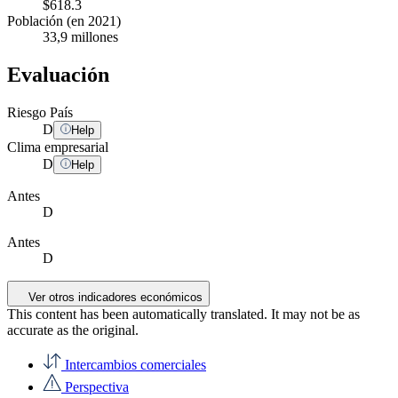
$618.3
Población (en 2021)
33,9 millones
Evaluación
Riesgo País
D
Help
Clima empresarial
D
Help
Antes
D
Antes
D
Ver otros indicadores económicos
This content has been automatically translated. It may not be as
accurate as the
original
.
Intercambios comerciales
Perspectiva