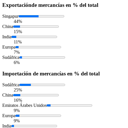
Exportación
de mercancías en % del total
Singapur
44%
China
15%
India
11%
Europa
7%
Sudáfrica
6%
Importación
de mercancías en % del total
Sudáfrica
25%
China
16%
Emiratos Árabes Unidos
9%
Europa
9%
India