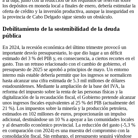
a la baja, junto con la reducción de los requisitos de reservas sobre
los depósitos en moneda local a finales de enero, debería estimular la
oferta de crédito y la inversión productiva, aunque la inseguridad en
la provincia de Cabo Delgado sigue siendo un obstáculo.
Debilitamiento de la sostenibilidad de la deuda
pública
En 2024, la recesión económica del último trimestre provocó un
importante desvío presupuestario, lo que dio lugar a un déficit
estimado del 3 % del PIB y, en consecuencia, a ciertos recortes en el
gasto. Tras un retraso relacionado con el cambio de gobierno, el
presupuesto de 2025 se aprobó a principios de mayo. Un entorno
interno más estable debería permitir que los ingresos se normalicen
hasta alcanzar una cifra estimada de 5.3 mil millones de dólares
estadounidenses. Mediante la ampliación de la base del IVA, la
reforma del impuesto sobre la renta de las personas físicas y la
digitalización de la recaudación fiscal, el Gobierno pretende alcanzar
unos ingresos fiscales equivalentes al 25 % del PIB (actualmente del
21 %). Los impuestos sobre la minería y la producción petrolera,
estimados en 102 millones de euros, proporcionarán un impulso
adicional, destinándose un 10 % a apoyar a las comunidades locales
y al desarrollo económico provincial. La reducción del gasto (-5,3 %
en comparación con 2024) es una muestra del compromiso con la
consolidación fiscal. Sin embargo, el presupuesto seguirá viéndose