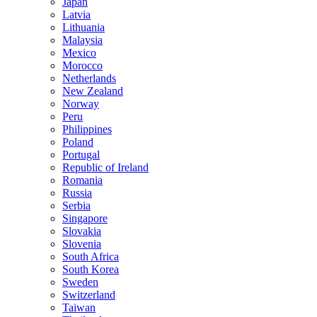
Japan
Latvia
Lithuania
Malaysia
Mexico
Morocco
Netherlands
New Zealand
Norway
Peru
Philippines
Poland
Portugal
Republic of Ireland
Romania
Russia
Serbia
Singapore
Slovakia
Slovenia
South Africa
South Korea
Sweden
Switzerland
Taiwan