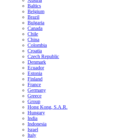
Austria
Baltics
Belgium
Brazil
Bulgaria
Canada
Chile
China
Colombia
Croatia
Czech Republic
Denmark
Ecuador
Estonia
Finland
France
Germany
Greece
Group
Hong Kong, S.A.R.
Hungary
India
Indonesia
Israel
Italy