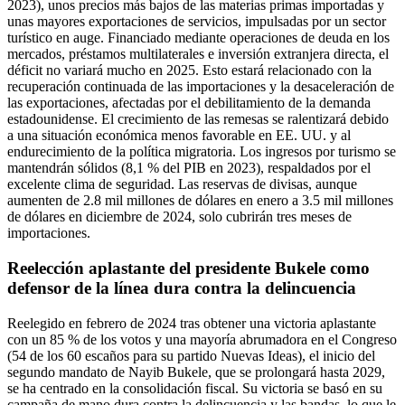
2023), unos precios más bajos de las materias primas importadas y
unas mayores exportaciones de servicios, impulsadas por un sector
turístico en auge. Financiado mediante operaciones de deuda en los
mercados, préstamos multilaterales e inversión extranjera directa, el
déficit no variará mucho en 2025. Esto estará relacionado con la
recuperación continuada de las importaciones y la desaceleración de
las exportaciones, afectadas por el debilitamiento de la demanda
estadounidense. El crecimiento de las remesas se ralentizará debido
a una situación económica menos favorable en EE. UU. y al
endurecimiento de la política migratoria. Los ingresos por turismo se
mantendrán sólidos (8,1 % del PIB en 2023), respaldados por el
excelente clima de seguridad. Las reservas de divisas, aunque
aumenten de 2.8 mil millones de dólares en enero a 3.5 mil millones
de dólares en diciembre de 2024, solo cubrirán tres meses de
importaciones.
Reelección aplastante del presidente Bukele como
defensor de la línea dura contra la delincuencia
Reelegido en febrero de 2024 tras obtener una victoria aplastante
con un 85 % de los votos y una mayoría abrumadora en el Congreso
(54 de los 60 escaños para su partido Nuevas Ideas), el inicio del
segundo mandato de Nayib Bukele, que se prolongará hasta 2029,
se ha centrado en la consolidación fiscal. Su victoria se basó en su
campaña de mano dura contra la delincuencia y las bandas, lo que le