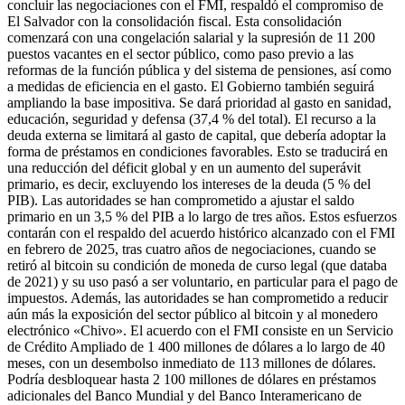
concluir las negociaciones con el FMI, respaldó el compromiso de
El Salvador con la consolidación fiscal. Esta consolidación
comenzará con una congelación salarial y la supresión de 11 200
puestos vacantes en el sector público, como paso previo a las
reformas de la función pública y del sistema de pensiones, así como
a medidas de eficiencia en el gasto. El Gobierno también seguirá
ampliando la base impositiva. Se dará prioridad al gasto en sanidad,
educación, seguridad y defensa (37,4 % del total). El recurso a la
deuda externa se limitará al gasto de capital, que debería adoptar la
forma de préstamos en condiciones favorables. Esto se traducirá en
una reducción del déficit global y en un aumento del superávit
primario, es decir, excluyendo los intereses de la deuda (5 % del
PIB). Las autoridades se han comprometido a ajustar el saldo
primario en un 3,5 % del PIB a lo largo de tres años. Estos esfuerzos
contarán con el respaldo del acuerdo histórico alcanzado con el FMI
en febrero de 2025, tras cuatro años de negociaciones, cuando se
retiró al bitcoin su condición de moneda de curso legal (que databa
de 2021) y su uso pasó a ser voluntario, en particular para el pago de
impuestos. Además, las autoridades se han comprometido a reducir
aún más la exposición del sector público al bitcoin y al monedero
electrónico «Chivo». El acuerdo con el FMI consiste en un Servicio
de Crédito Ampliado de 1 400 millones de dólares a lo largo de 40
meses, con un desembolso inmediato de 113 millones de dólares.
Podría desbloquear hasta 2 100 millones de dólares en préstamos
adicionales del Banco Mundial y del Banco Interamericano de