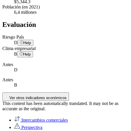
$5,344.3
Población (en 2021)
6,4 millones
Evaluación
Riesgo País
D
Help
Clima empresarial
B
Help
Antes
D
Antes
B
Ver otros indicadores económicos
This content has been automatically translated. It may not be as
accurate as the
original
.
Intercambios comerciales
Perspectiva