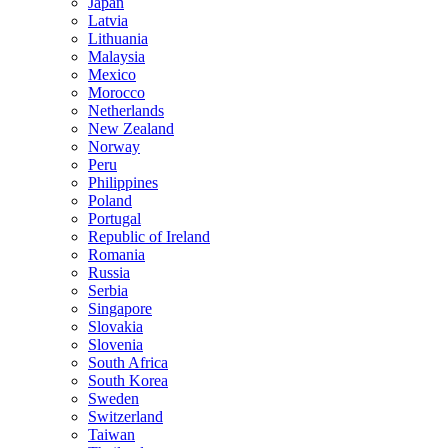
Japan
Latvia
Lithuania
Malaysia
Mexico
Morocco
Netherlands
New Zealand
Norway
Peru
Philippines
Poland
Portugal
Republic of Ireland
Romania
Russia
Serbia
Singapore
Slovakia
Slovenia
South Africa
South Korea
Sweden
Switzerland
Taiwan