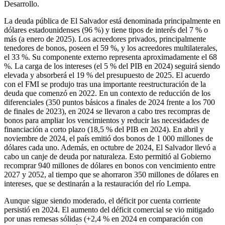
Desarrollo.
La deuda pública de El Salvador está denominada principalmente en
dólares estadounidenses (96 %) y tiene tipos de interés del 7 % o
más (a enero de 2025). Los acreedores privados, principalmente
tenedores de bonos, poseen el 59 %, y los acreedores multilaterales,
el 33 %. Su componente externo representa aproximadamente el 68
%. La carga de los intereses (el 5 % del PIB en 2024) seguirá siendo
elevada y absorberá el 19 % del presupuesto de 2025. El acuerdo
con el FMI se produjo tras una importante reestructuración de la
deuda que comenzó en 2022. En un contexto de reducción de los
diferenciales (350 puntos básicos a finales de 2024 frente a los 700
de finales de 2023), en 2024 se llevaron a cabo tres recompras de
bonos para ampliar los vencimientos y reducir las necesidades de
financiación a corto plazo (18,5 % del PIB en 2024). En abril y
noviembre de 2024, el país emitió dos bonos de 1 000 millones de
dólares cada uno. Además, en octubre de 2024, El Salvador llevó a
cabo un canje de deuda por naturaleza. Esto permitió al Gobierno
recomprar 940 millones de dólares en bonos con vencimiento entre
2027 y 2052, al tiempo que se ahorraron 350 millones de dólares en
intereses, que se destinarán a la restauración del río Lempa.
Aunque sigue siendo moderado, el déficit por cuenta corriente
persistió en 2024. El aumento del déficit comercial se vio mitigado
por unas remesas sólidas (+2,4 % en 2024 en comparación con