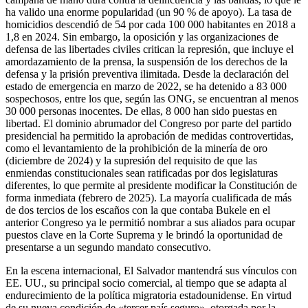
ha valido una enorme popularidad (un 90 % de apoyo). La tasa de
homicidios descendió de 54 por cada 100 000 habitantes en 2018 a
1,8 en 2024. Sin embargo, la oposición y las organizaciones de
defensa de las libertades civiles critican la represión, que incluye el
amordazamiento de la prensa, la suspensión de los derechos de la
defensa y la prisión preventiva ilimitada. Desde la declaración del
estado de emergencia en marzo de 2022, se ha detenido a 83 000
sospechosos, entre los que, según las ONG, se encuentran al menos
30 000 personas inocentes. De ellas, 8 000 han sido puestas en
libertad. El dominio abrumador del Congreso por parte del partido
presidencial ha permitido la aprobación de medidas controvertidas,
como el levantamiento de la prohibición de la minería de oro
(diciembre de 2024) y la supresión del requisito de que las
enmiendas constitucionales sean ratificadas por dos legislaturas
diferentes, lo que permite al presidente modificar la Constitución de
forma inmediata (febrero de 2025). La mayoría cualificada de más
de dos tercios de los escaños con la que contaba Bukele en el
anterior Congreso ya le permitió nombrar a sus aliados para ocupar
puestos clave en la Corte Suprema y le brindó la oportunidad de
presentarse a un segundo mandato consecutivo.
En la escena internacional, El Salvador mantendrá sus vínculos con
EE. UU., su principal socio comercial, al tiempo que se adapta al
endurecimiento de la política migratoria estadounidense. En virtud
de su nueva condición de «tercer país seguro», otorgada por la