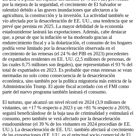
por la mejora de la seguridad, el crecimiento de El Salvador se
ralentizó debido a las graves inundaciones que afectaron a la
agricultura, la construcción y la inversión. La actividad también se
vio afectada por la desaceleración de EE. UU., una tendencia que se
prevé que persista en 2025. La mayor debilidad de la economía
estadounidense lastrará las exportaciones. Además, cabe destacar
que, a pesar de que la inflación se ha moderado gracias al
endurecimiento fiscal y a la dolarización, el consumo de los hogares
podría verse limitado por la desaceleración observada en el
crecimiento de las remesas (el 24 % del PIB en 2023) procedentes
de expatriados residentes en EE. UU. (2,5 millones de personas, de
las cuales 0,75 millones son ilegales), que representaban el 93 % del
total de expatriados en 2023. Es probable que estas remesas se vean
mermadas no solo como consecuencia de la desaceleración
económica, sino también por la política migratoria más estricta de la
Administración Trump. El ajuste fiscal acordado con el FMI como
parte del nuevo programa también lastrará el consumo.
El turismo, que alcanzó un nivel récord en 2024 (3,9 millones de
visitantes, un +17 % respecto a 2023 y un +81 % respecto a 2019),
seguirá beneficiándose de la baja tasa de criminalidad y estimulará el
consumo, pero también se verá afectado por la desaceleración
estadounidense (el 39 % de los visitantes en 2024 procedían de EE.
UU.). La desaceleración de EE. UU. también afectará al crecimiento
de las exportaciones (EE. UU. es el principal socio comercial de El