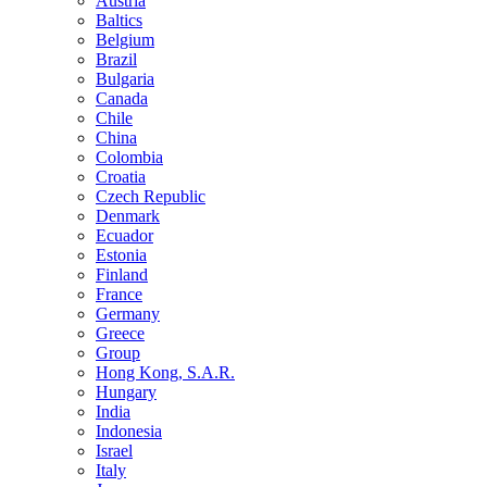
Austria
Baltics
Belgium
Brazil
Bulgaria
Canada
Chile
China
Colombia
Croatia
Czech Republic
Denmark
Ecuador
Estonia
Finland
France
Germany
Greece
Group
Hong Kong, S.A.R.
Hungary
India
Indonesia
Israel
Italy