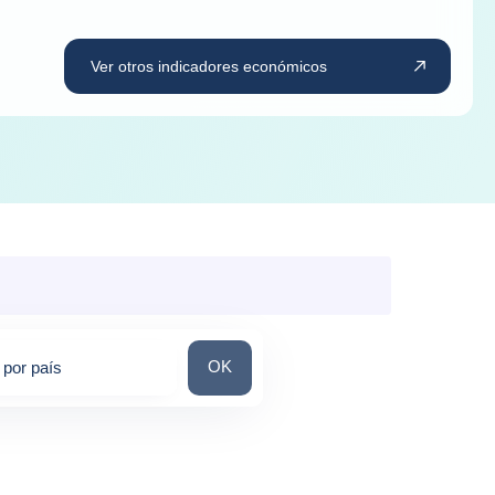
Ver otros indicadores económicos
Busca por país
OK
por país
tions