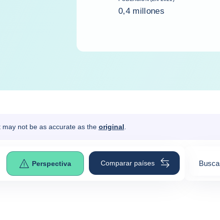
0,4 millones
It may not be as accurate as the
original
.
Comparar países
Busca 
Perspectiva
0
sugges