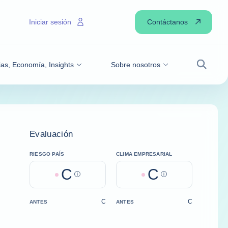
Contáctanos
Iniciar sesión
ias, Economía, Insights
Sobre nosotros
Buscar
Evaluación
RIESGO PAÍS
CLIMA EMPRESARIAL
C
C
Help
Help
C
C
ANTES
ANTES