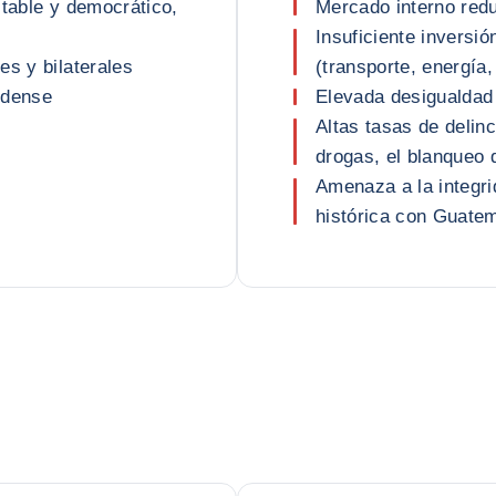
stable y democrático,
Mercado interno red
Insuficiente inversió
es y bilaterales
(transporte, energía,
idense
Elevada desigualdad
Altas tasas de delin
drogas, el blanqueo 
Amenaza a la integrid
histórica con Guate