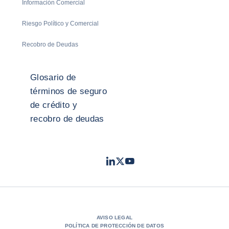
Información Comercial
Riesgo Político y Comercial
Recobro de Deudas
Glosario de
términos de seguro
de crédito y
recobro de deudas
LinkedIn
Twitter
Youtube
- Coface
- Coface
- Coface
AVISO LEGAL
POLÍTICA DE PROTECCIÓN DE DATOS