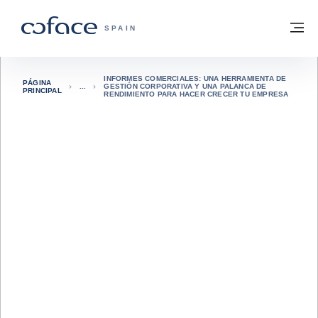
Ir al contenido
Volver a la página principal
M
COFACE - FOR TRADE
SPAIN
INFORMES COMERCIALES: UNA HERRAMIENTA DE
PÁGINA
GESTIÓN CORPORATIVA Y UNA PALANCA DE
PRINCIPAL
RENDIMIENTO PARA HACER CRECER TU EMPRESA