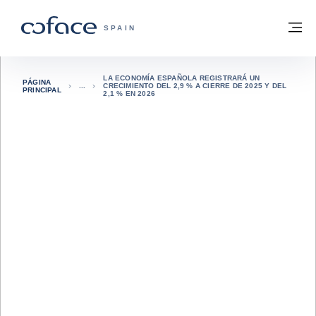
Ir al contenido
Volver a la página principal
M
COFACE - FOR TRADE
SPAIN
LA ECONOMÍA ESPAÑOLA REGISTRARÁ UN
PÁGINA
CRECIMIENTO DEL 2,9 % A CIERRE DE 2025 Y DEL
PRINCIPAL
2,1 % EN 2026