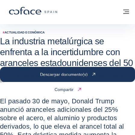
Ir al contenido
Volver a la página principal
M
COFACE - FOR TRADE
SPAIN
#
ACTUALIDAD ECONÓMICA
La industria metalúrgica se
enfrenta a la incertidumbre con
aranceles estadounidenses del 50
% sobre el acero y el aluminio
Descargar documento(s)
Un duro golpe para la industria manufacturera estadounidense
06 / 06 / 2025
Compartir
El pasado 30 de mayo, Donald Trump
anunció aranceles adicionales del 25%
sobre el acero, el aluminio y productos
derivados, lo que eleva el arancel total al
50%. Esta drástica medida aumenta la