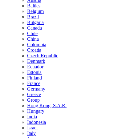
Austria
Baltics
Belgium
Brazil
Bulgaria
Canada
Chile
China
Colombia
Croatia
Czech Republic
Denmark
Ecuador
Estonia
Finland
France
Germany
Greece
Group
Hong Kong, S.A.R.
Hungary
India
Indonesia
Israel
Italy