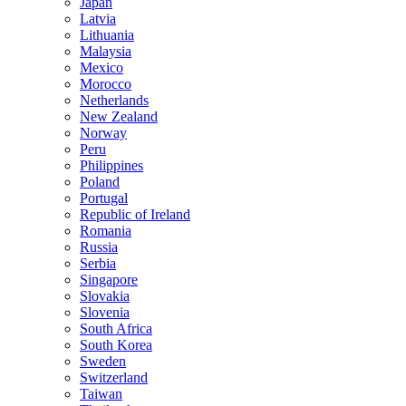
Japan
Latvia
Lithuania
Malaysia
Mexico
Morocco
Netherlands
New Zealand
Norway
Peru
Philippines
Poland
Portugal
Republic of Ireland
Romania
Russia
Serbia
Singapore
Slovakia
Slovenia
South Africa
South Korea
Sweden
Switzerland
Taiwan