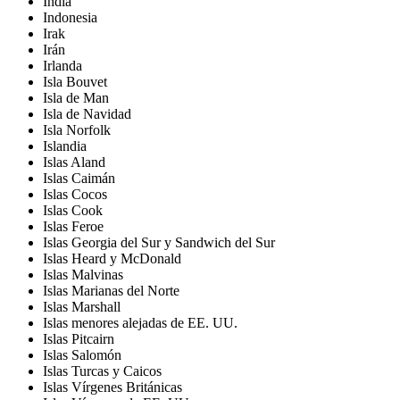
India
Indonesia
Irak
Irán
Irlanda
Isla Bouvet
Isla de Man
Isla de Navidad
Isla Norfolk
Islandia
Islas Aland
Islas Caimán
Islas Cocos
Islas Cook
Islas Feroe
Islas Georgia del Sur y Sandwich del Sur
Islas Heard y McDonald
Islas Malvinas
Islas Marianas del Norte
Islas Marshall
Islas menores alejadas de EE. UU.
Islas Pitcairn
Islas Salomón
Islas Turcas y Caicos
Islas Vírgenes Británicas