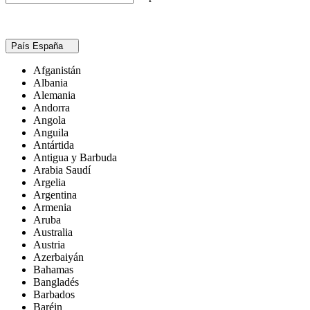
País
España
Afganistán
Albania
Alemania
Andorra
Angola
Anguila
Antártida
Antigua y Barbuda
Arabia Saudí
Argelia
Argentina
Armenia
Aruba
Australia
Austria
Azerbaiyán
Bahamas
Bangladés
Barbados
Baréin