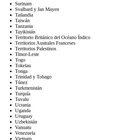
Surinam
Svalbard y Jan Mayen
Tailandia
Taiwán
Tanzania
Tayikistán
Territorio Británico del Océano Índico
Territorios Australes Franceses
Territorios Palestinos
Timor-Leste
Togo
Tokelau
Tonga
Trinidad y Tobago
Túnez
Turkmenistán
Turquía
Tuvalu
Ucrania
Uganda
Uruguay
Uzbekistán
Vanuatu
Venezuela
Vietnam