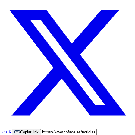
en X
Copiar link