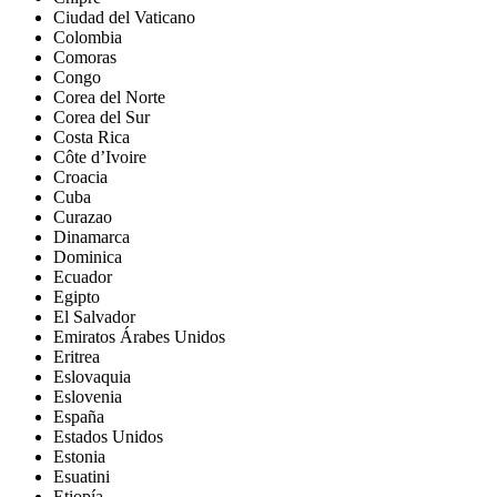
Ciudad del Vaticano
Colombia
Comoras
Congo
Corea del Norte
Corea del Sur
Costa Rica
Côte d’Ivoire
Croacia
Cuba
Curazao
Dinamarca
Dominica
Ecuador
Egipto
El Salvador
Emiratos Árabes Unidos
Eritrea
Eslovaquia
Eslovenia
España
Estados Unidos
Estonia
Esuatini
Etiopía