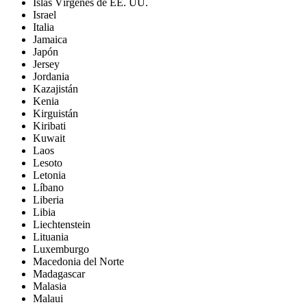
Islas Vírgenes de EE. UU.
Israel
Italia
Jamaica
Japón
Jersey
Jordania
Kazajistán
Kenia
Kirguistán
Kiribati
Kuwait
Laos
Lesoto
Letonia
Líbano
Liberia
Libia
Liechtenstein
Lituania
Luxemburgo
Macedonia del Norte
Madagascar
Malasia
Malaui