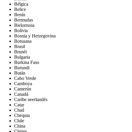
Bélgica
Belice
Benín
Bermudas
Bielorrusia
Bolivia
Bosnia y Herzegovina
Botsuana
Brasil
Brunéi
Bulgaria
Burkina Faso
Burundi
Bután
Cabo Verde
Camboya
Camerún
Canadá
Caribe neerlandés
Catar
Chad
Chequia
Chile
China
Chipre