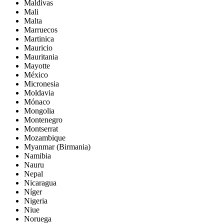
Maldivas
Mali
Malta
Marruecos
Martinica
Mauricio
Mauritania
Mayotte
México
Micronesia
Moldavia
Mónaco
Mongolia
Montenegro
Montserrat
Mozambique
Myanmar (Birmania)
Namibia
Nauru
Nepal
Nicaragua
Níger
Nigeria
Niue
Noruega