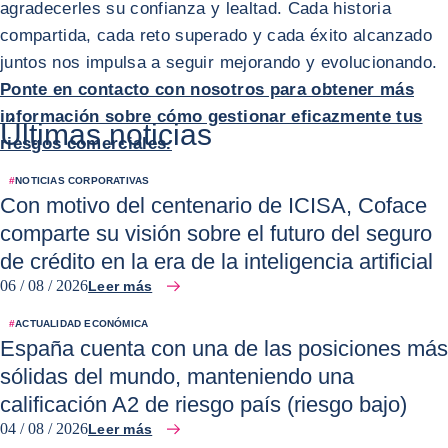
agradecerles su confianza y lealtad. Cada historia
compartida, cada reto superado y cada éxito alcanzado
juntos nos impulsa a seguir mejorando y evolucionando.
Ponte en contacto con nosotros para obtener más
información sobre cómo gestionar eficazmente tus
Últimas noticias
riesgos comerciales.
#
NOTICIAS CORPORATIVAS
Con motivo del centenario de ICISA, Coface
comparte su visión sobre el futuro del seguro
de crédito en la era de la inteligencia artificial
06 / 08 / 2026
Leer más
#
ACTUALIDAD ECONÓMICA
España cuenta con una de las posiciones más
sólidas del mundo, manteniendo una
calificación A2 de riesgo país (riesgo bajo)
04 / 08 / 2026
Leer más