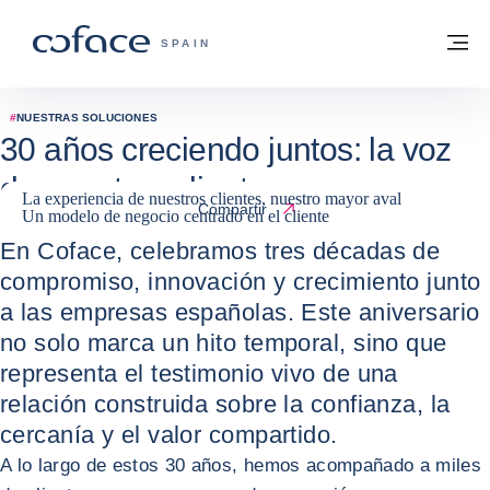
Ir al contenido
Volver a la página principal
M
COFACE - FOR TRADE
SPAIN
#
NUESTRAS SOLUCIONES
30 años creciendo juntos: la voz
de nuestros clientes
La experiencia de nuestros clientes, nuestro mayor aval
Compartir
Un modelo de negocio centrado en el cliente
13 / 10 / 2024
En Coface, celebramos tres décadas de
compromiso, innovación y crecimiento junto
a las empresas españolas. Este aniversario
no solo marca un hito temporal, sino que
representa el testimonio vivo de una
relación construida sobre la confianza, la
cercanía y el valor compartido.
A lo largo de estos 30 años, hemos acompañado a miles