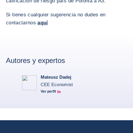
calificación de riesgo país de Polonia a A3.
Si tienes cualquier sugerencia no dudes en
contactarnos
aquí
Autores y expertos
Mateusz Dadej
CEE Economist
Ver perfil
Mateusz Dadej's LinkedIn