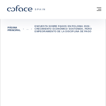
Ir al contenido
Volver a la página principal
M
COFACE - FOR TRADE
SPAIN
ENCUESTA SOBRE PAGOS EN POLONIA 2026:
PÁGINA
CRECIMIENTO ECONÓMICO SOSTENIDO, PERO
PRINCIPAL
EMPEORAMIENTO DE LA DISCIPLINA DE PAGO