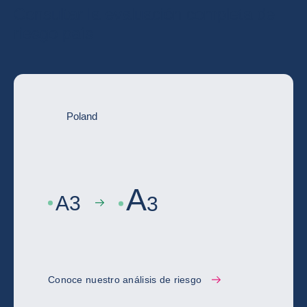
Consultar la evaluación completa de
riesgo país
Poland
A
A
3
3
Conoce nuestro análisis de riesgo