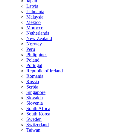
Japan
Latvia
Lithuania
Malaysia
Mexico
Morocco
Netherlands
New Zealand
Norway
Peru
Philippines
Poland
Portugal
Republic of Ireland
Romania
Russia
Serbia
Singapore
Slovakia
Slovenia
South Africa
South Korea
Sweden
Switzerland
Taiwan