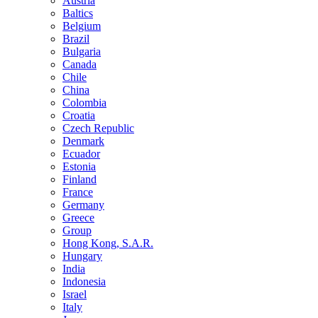
Austria
Baltics
Belgium
Brazil
Bulgaria
Canada
Chile
China
Colombia
Croatia
Czech Republic
Denmark
Ecuador
Estonia
Finland
France
Germany
Greece
Group
Hong Kong, S.A.R.
Hungary
India
Indonesia
Israel
Italy