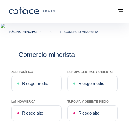
Ir al contenido
Volver a la página principal
M
COFACE - FOR TRADE
SPAIN
PÁGINA PRINCIPAL
COMERCIO MINORISTA
Comercio minorista
ASIA PACÍFICO
EUROPA CENTRAL Y ORIENTAL
Riesgo medio
Riesgo medio
LATINOAMÉRICA
TURQUÍA Y ORIENTE MEDIO
Riesgo alto
Riesgo alto