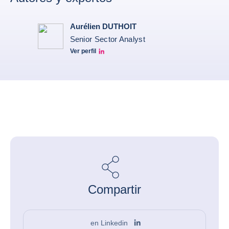
Aurélien DUTHOIT
Senior Sector Analyst
Ver perfil
Aurélien Duthoit Linkedin profile
Compartir
en Linkedin