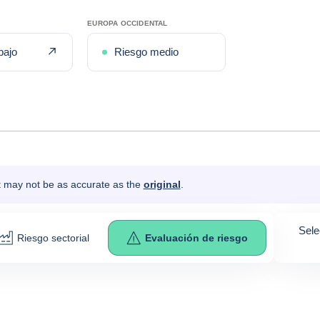
EUROPA OCCIDENTAL
e
Mejora reciente
bajo
Riesgo medio
It may not be as accurate as the
original
.
Sele
Riesgo sectorial
Evaluación de riesgo