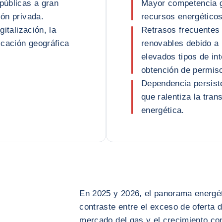
públicas a gran
Mayor competencia ge
ión privada.
recursos energéticos
gitalización, la
Retrasos frecuentes 
ficación geográfica
renovables debido a 
elevados tipos de in
obtención de permis
Dependencia persiste
que ralentiza la tran
energética.
En 2025 y 2026, el panorama energét
contraste entre el exceso de oferta d
mercado del gas y el crecimiento co