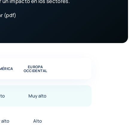
 un impacto en los sectores.
r (pdf)
EUROPA
MÉRICA
OCCIDENTAL
lto
Muy alto
 alto
Alto