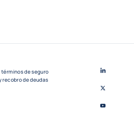
LinkedIn
- Cofac
e términos de seguro
 y recobro de deudas
Twitter
- Coface
Youtube
- Coface