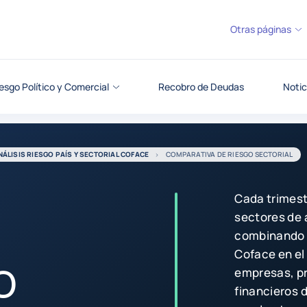
Otras páginas
esgo Político y Comercial
Recobro de Deudas
Notic
NÁLISIS RIESGO PAÍS Y SECTORIAL COFACE
COMPARATIVA DE RIESGO SECTORIAL
Cada trimest
sectores de 
combinando d
o
Coface en el
empresas, pr
financieros 