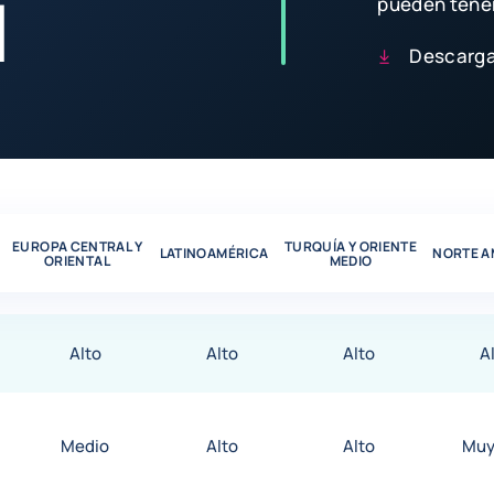
l
pueden tener
Descarga
o por sectores
EUROPA CENTRAL Y
TURQUÍA Y ORIENTE
LATINOAMÉRICA
NORTE A
ORIENTAL
MEDIO
Alto
Alto
Alto
A
Medio
Alto
Alto
Muy